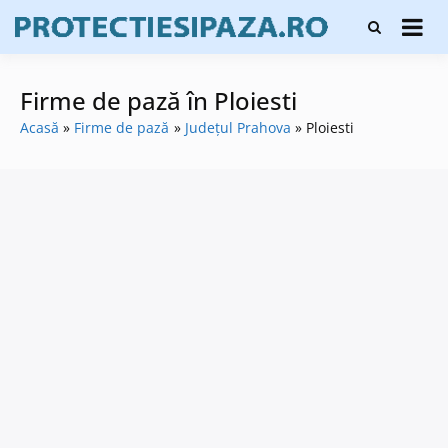
Skip
Firme de
to
Protecți
protecție și
content
și pază
pază, instalare
sisteme de
Firme de pază în Ploiesti
alarmare și
evaluatori de
Acasă
Firme de pază
Județul Prahova
Ploiesti
securitate