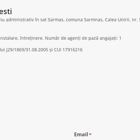
esti
u administrativ în sat Sarmas, comuna Sarmnas, Calea Unirii, nr. 590
nstalare, întreținere. Număr de agenți de pază angajați: 1
ului J29/1869/31.08.2005 și CUI 17916216
Email
*