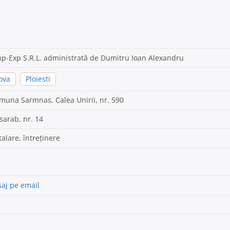
p-Exp S.R.L. administrată de Dumitru Ioan Alexandru
ova
Ploiesti
muna Sarmnas, Calea Unirii, nr. 590
sarab, nr. 14
talare, întreținere
aj pe email