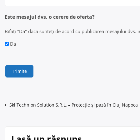
Este mesajul dvs. o cerere de oferta?
Bifați "Da" dacă sunteți de acord cu publicarea mesajului dvs. în 
Da
Navigare
Skl Technion Solution S.R.L. – Protecție și pază în Cluj Napoca
în
articole
Lasă un răspuns