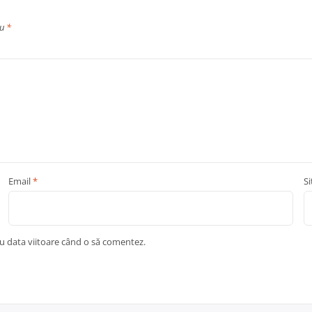
cu
*
Email
*
S
ru data viitoare când o să comentez.