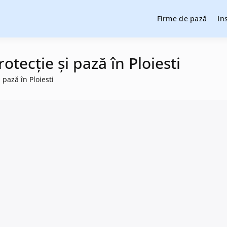
Firme de pază
In
cție și pază, instalare sisteme de alarmare și evaluatori de securit
cție și pază
tecție și pază în Ploiesti
 pază în Ploiesti