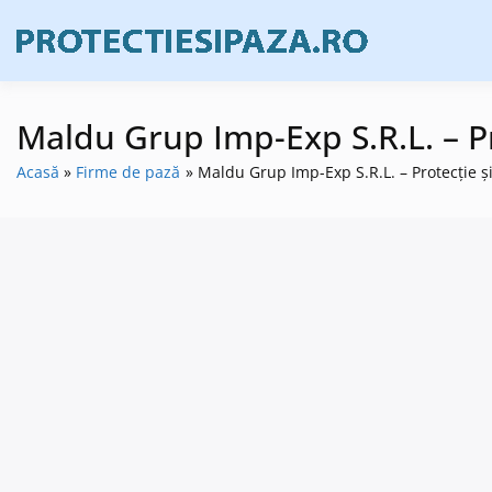
Skip
to
Firme de prote
Prote
content
Maldu Grup Imp-Exp S.R.L. – Pro
Acasă
Firme de pază
Maldu Grup Imp-Exp S.R.L. – Protecție și