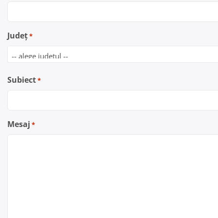
Județ
*
Subiect
*
Mesaj
*