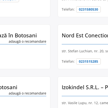
Telefon:
0231580530
pază în Botosani
Nord Est Conection
adaugă o recomandare
str. Stefan Luchian, nr. 20, s
Telefon:
0231515285
otosani
Izokindel S.R.L. – 
adaugă o recomandare
str. Vasile Lupu, nr. 12, cam