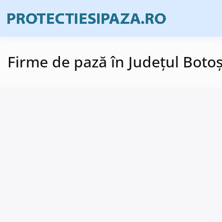
Skip
to
Firme de prote
Prote
content
Firme de pază în Județul Boto