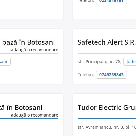
Telefon:
0231516761
i pază în Botosani
Safetech Alert S.R.
adaugă o recomandare
șani
str. Principala, nr. 76,
Jude
Telefon:
0749239843
ză în Botosani
Tudor Electric Grup
adaugă o recomandare
str. Avram Iancu, nr. 3, bl. 1