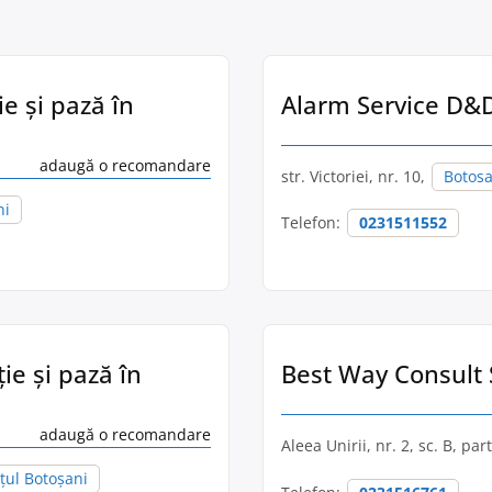
ie și pază în
Alarm Service D&D 
adaugă o recomandare
str. Victoriei, nr. 10,
Botosa
ni
Telefon:
0231511552
ie și pază în
Best Way Consult S
adaugă o recomandare
Aleea Unirii, nr. 2, sc. B, par
țul Botoșani