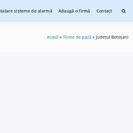
stalare sisteme de alarmă
Adaugă o firmă
Contact
ate
Acasă
Firme de pază
Județul Botoșani