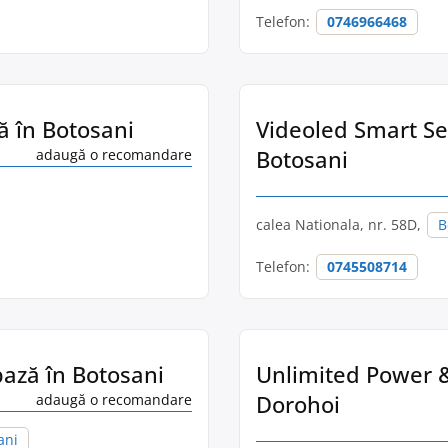
Telefon:
0746966468
ză în Botosani
Videoled Smart Secu
Botosani
adaugă o recomandare
calea Nationala, nr. 58D,
B
Telefon:
0745508714
 pază în Botosani
Unlimited Power & 
Dorohoi
adaugă o recomandare
ani