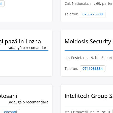
ni
Cal. Nationala, nr. 69, parte
Telefon:
0755773300
 și pază în Lozna
Moldosis Security 
adaugă o recomandare
str. Postei, nr. 19, bl. I3, par
Telefon:
0741086884
otosani
Intelitech Group S.
adaugă o recomandare
l Botoșani
str. Primaverii, nr. 35, sc. B,