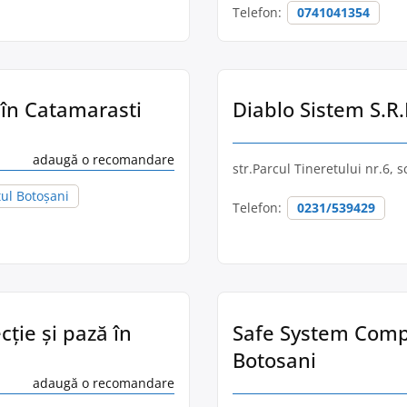
Telefon:
0741041354
 în Catamarasti
Diablo Sistem S.R.
adaugă o recomandare
str.Parcul Tineretului nr.6, sc
țul Botoșani
Telefon:
0231/539429
cție și pază în
Safe System Compan
Botosani
adaugă o recomandare