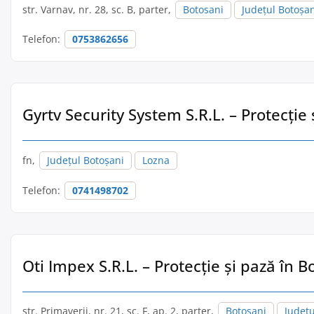
str. Varnav, nr. 28, sc. B, parter,
Botosani
Județul Botoșa
Telefon:
0753862656
Gyrtv Security System S.R.L. – Protecție
fn,
Județul Botoșani
Lozna
Telefon:
0741498702
Oti Impex S.R.L. – Protecție și pază în B
str. Primaverii, nr. 21, sc. F, ap. 2, parter,
Botosani
Județu