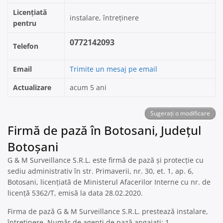
Licențiată
instalare, întreținere
pentru
0772142093
Telefon
Email
Trimite un mesaj pe email
Actualizare
acum 5 ani
Sugerați o modificare
Firmă de pază în Botosani, Județul
Botoșani
G & M Surveillance S.R.L. este firmă de pază și protecție cu
sediu administrativ în str. Primaverii, nr. 30, et. 1, ap. 6,
Botosani, licențiată de Ministerul Afacerilor Interne cu nr. de
licență 5362/T, emisă la data 28.02.2020.
Firma de pază G & M Surveillance S.R.L. prestează instalare,
întreținere. Număr de agenți de pază angajați: 1