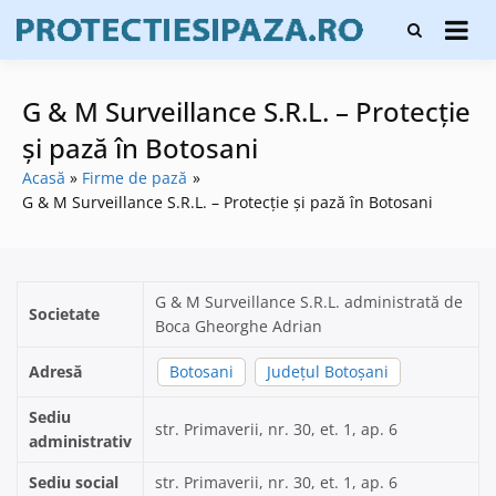
Skip
Firme de
to
Protecți
protecție și
content
și pază
pază, instalare
sisteme de
G & M Surveillance S.R.L. – Protecție
alarmare și
evaluatori de
și pază în Botosani
securitate
Acasă
Firme de pază
G & M Surveillance S.R.L. – Protecție și pază în Botosani
G & M Surveillance S.R.L. administrată de
Societate
Boca Gheorghe Adrian
Adresă
Botosani
Județul Botoșani
Sediu
str. Primaverii, nr. 30, et. 1, ap. 6
administrativ
Sediu social
str. Primaverii, nr. 30, et. 1, ap. 6