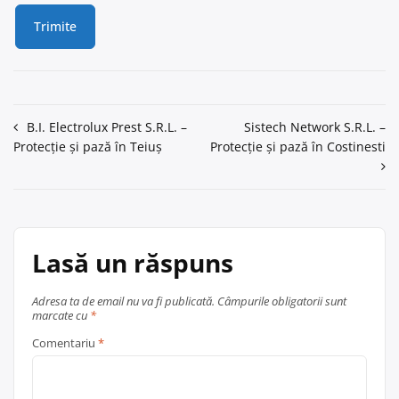
Navigare
B.I. Electrolux Prest S.R.L. –
Sistech Network S.R.L. –
Protecție și pază în Teiuş
Protecție și pază în Costinesti
în
articole
Lasă un răspuns
Adresa ta de email nu va fi publicată.
Câmpurile obligatorii sunt
marcate cu
*
Comentariu
*