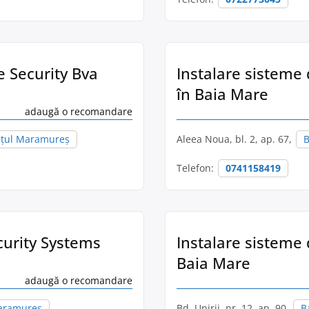
e Security Bva
Instalare sisteme 
în Baia Mare
adaugă o recomandare
ețul Maramureș
Aleea Noua, bl. 2, ap. 67,
B
Telefon:
0741158419
curity Systems
Instalare sisteme 
Baia Mare
adaugă o recomandare
aramureș
Bd. Unirii, nr. 12, ap. 90,
B