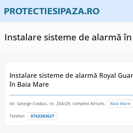
Skip
to
Firme de prote
Prote
content
Instalare sisteme de alarmă î
Instalare sisteme de alarmă Royal Guard
în Baia Mare
str. George Cosbuc, nr. 25A/29, complex Atrium,
Baia Mare
Telefon:
0743283627