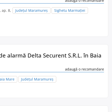
adaugă o recomandare
1, ap. 8,
Județul Maramureș
Sighetu Marmaţiei
de alarmă Delta Securent S.R.L. în Baia
adaugă o recomandare
aia Mare
Județul Maramureș