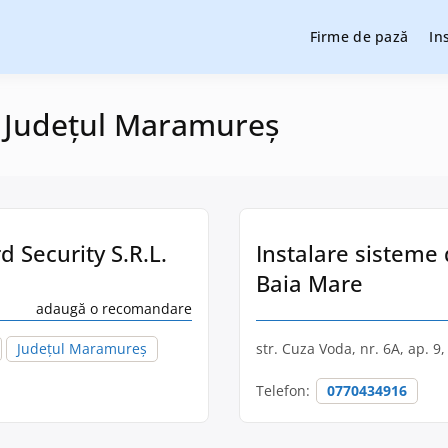
Firme de pază
In
cție și pază, instalare sisteme de alarmare și evaluatori de securit
cție și pază
n Județul Maramureș
 Security S.R.L.
Instalare sisteme
Baia Mare
adaugă o recomandare
Județul Maramureș
str. Cuza Voda, nr. 6A, ap. 9
Telefon:
0770434916