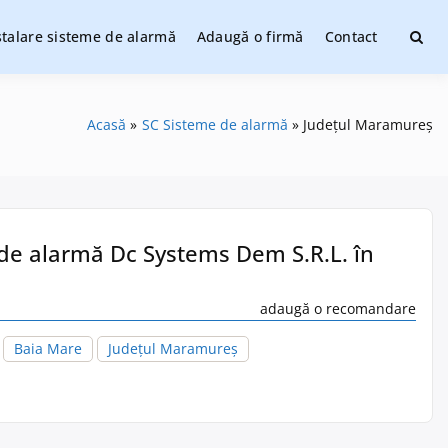
stalare sisteme de alarmă
Adaugă o firmă
Contact
ate
Acasă
SC Sisteme de alarmă
Județul Maramureș
 de alarmă Dc Systems Dem S.R.L. în
adaugă o recomandare
,
Baia Mare
Județul Maramureș