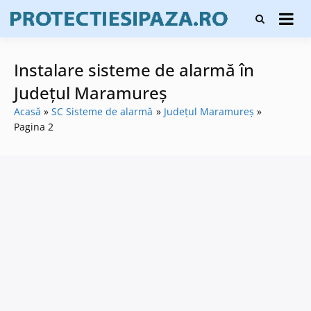
Skip
Firme de
to
Protecți
protecție și
content
și pază
pază, instalare
sisteme de
Instalare sisteme de alarmă în
alarmare și
evaluatori de
Județul Maramureș
securitate
Acasă
SC Sisteme de alarmă
Județul Maramureș
Pagina 2