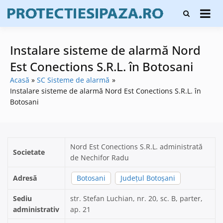
Skip
Firme de
to
Protecți
protecție și
content
și pază
pază, instalare
sisteme de
Instalare sisteme de alarmă Nord
alarmare și
evaluatori de
Est Conections S.R.L. în Botosani
securitate
Acasă
SC Sisteme de alarmă
Instalare sisteme de alarmă Nord Est Conections S.R.L. în
Botosani
Nord Est Conections S.R.L. administrată
Societate
de Nechifor Radu
Adresă
Botosani
Județul Botoșani
Sediu
str. Stefan Luchian, nr. 20, sc. B, parter,
administrativ
ap. 21