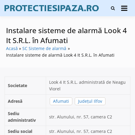
Skip
Firme de
to
Protecți
protecție și
content
și pază
pază, instalare
sisteme de
Instalare sisteme de alarmă Look 4
alarmare și
evaluatori de
It S.R.L. în Afumati
securitate
Acasă
SC Sisteme de alarmă
Instalare sisteme de alarmă Look 4 It S.R.L. în Afumati
Look 4 It S.R.L. administrată de Neagu
Societate
Viorel
Adresă
Afumati
Județul Ilfov
Sediu
str. Alunului, nr. 57, camera C2
administrativ
Sediu social
str. Alunului, nr. 57, camera C2