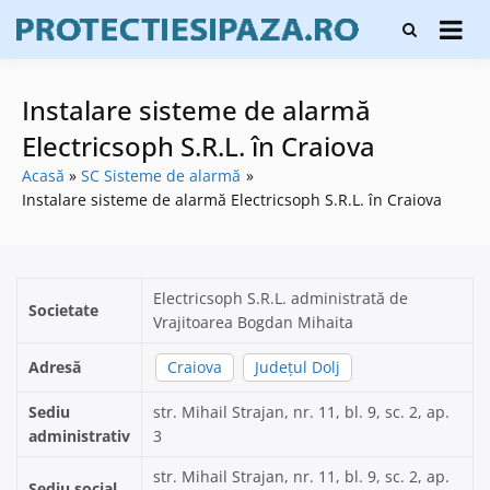
Skip
Firme de
to
Protecți
protecție și
content
și pază
pază, instalare
sisteme de
Instalare sisteme de alarmă
alarmare și
evaluatori de
Electricsoph S.R.L. în Craiova
securitate
Acasă
SC Sisteme de alarmă
Instalare sisteme de alarmă Electricsoph S.R.L. în Craiova
Electricsoph S.R.L. administrată de
Societate
Vrajitoarea Bogdan Mihaita
Adresă
Craiova
Județul Dolj
Sediu
str. Mihail Strajan, nr. 11, bl. 9, sc. 2, ap.
administrativ
3
str. Mihail Strajan, nr. 11, bl. 9, sc. 2, ap.
Sediu social