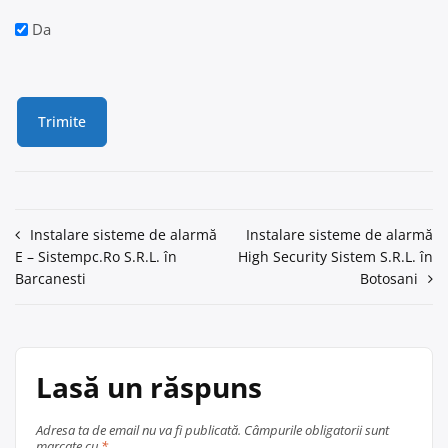
Da
Navigare
Instalare sisteme de alarmă
Instalare sisteme de alarmă
E – Sistempc.Ro S.R.L. în
High Security Sistem S.R.L. în
în
Barcanesti
Botosani
articole
Lasă un răspuns
Adresa ta de email nu va fi publicată.
Câmpurile obligatorii sunt
marcate cu
*