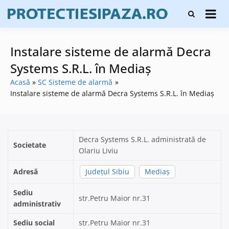
Skip
Firme de
to
Protecți
protecție și
content
și pază
pază, instalare
sisteme de
Instalare sisteme de alarmă Decra
alarmare și
evaluatori de
Systems S.R.L. în Mediaş
securitate
Acasă
SC Sisteme de alarmă
Instalare sisteme de alarmă Decra Systems S.R.L. în Mediaş
Decra Systems S.R.L. administrată de
Societate
Olariu Liviu
Adresă
Județul Sibiu
Mediaş
Sediu
str.Petru Maior nr.31
administrativ
Sediu social
str.Petru Maior nr.31