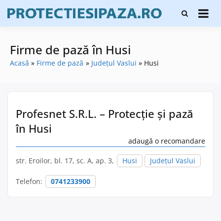
Skip
Firme de
to
Protecți
protecție și
content
și pază
pază, instalare
sisteme de
Firme de pază în Husi
alarmare și
evaluatori de
Acasă
Firme de pază
Județul Vaslui
Husi
securitate
Profesnet S.R.L. – Protecție și pază
în Husi
adaugă o recomandare
str. Eroilor, bl. 17, sc. A, ap. 3,
Husi
Județul Vaslui
Telefon:
0741233900