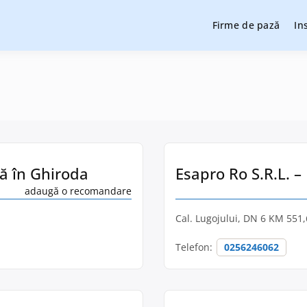
Firme de pază
In
cție și pază, instalare sisteme de alarmare și evaluatori de securit
cție și pază
ază în Ghiroda
Esapro Ro S.R.L. –
adaugă o recomandare
Cal. Lugojului, DN 6 KM 551,6
Telefon:
0256246062