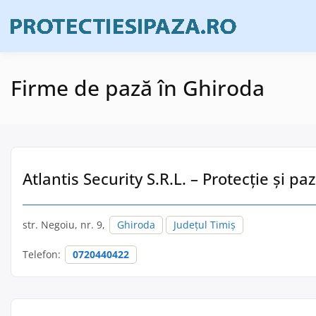
Skip
to
Firme de prote
Prote
content
Firme de pază în Ghiroda
Atlantis Security S.R.L. – Protecție și p
str. Negoiu, nr. 9,
Ghiroda
Județul Timiș
Telefon:
0720440422