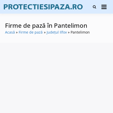
Skip
Firme de
to
Protecți
protecție și
content
și pază
pază, instalare
sisteme de
Firme de pază în Pantelimon
alarmare și
evaluatori de
Acasă
Firme de pază
Județul Ilfov
Pantelimon
securitate