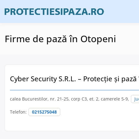
Skip
to
Firme de prote
Prote
content
Firme de pază în Otopeni
Cyber Security S.R.L. – Protecție și pază
calea Bucurestilor, nr. 21-25, corp C3, et. 2, camerele 5-9,
Ju
Telefon:
0215275048