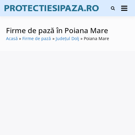
Skip
Firme de
to
Protecți
protecție și
content
și pază
pază, instalare
sisteme de
Firme de pază în Poiana Mare
alarmare și
evaluatori de
Acasă
Firme de pază
Județul Dolj
Poiana Mare
securitate