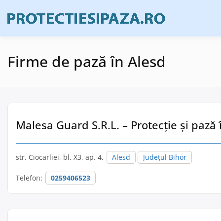
Skip
to
Firme de prote
Prote
content
Firme de pază în Alesd
Malesa Guard S.R.L. – Protecție și pază 
str. Ciocarliei, bl. X3, ap. 4,
Alesd
Județul Bihor
Telefon:
0259406523