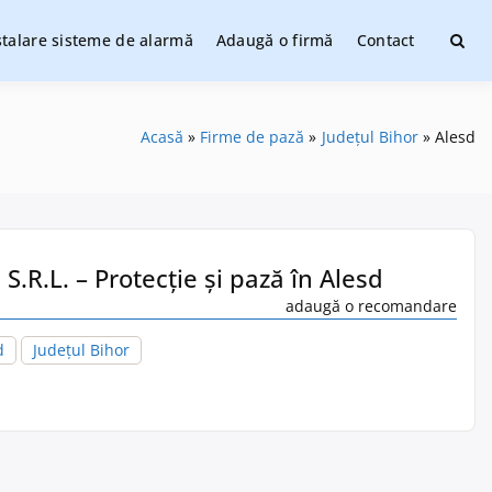
stalare sisteme de alarmă
Adaugă o firmă
Contact
ate
Acasă
Firme de pază
Județul Bihor
Alesd
 S.R.L. – Protecție și pază în Alesd
adaugă o recomandare
d
Județul Bihor