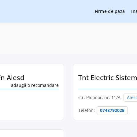
Firme de pază
In
cție și pază, instalare sisteme de alarmare și evaluatori de securit
cție și pază
în Alesd
Tnt Electric Sistem
adaugă o recomandare
str. Plopilor, nr. 11/A,
Ales
Telefon:
0748792025