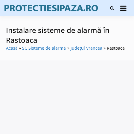
Skip
Firme de
to
Protecți
protecție și
content
și pază
pază, instalare
sisteme de
Instalare sisteme de alarmă în
alarmare și
evaluatori de
Rastoaca
securitate
Acasă
SC Sisteme de alarmă
Județul Vrancea
Rastoaca