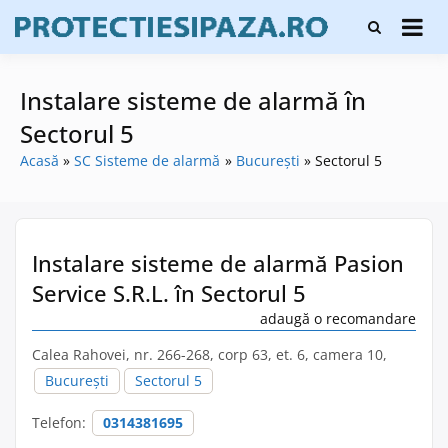
Skip
Firme de
to
Protecți
protecție și
content
și pază
pază, instalare
sisteme de
Instalare sisteme de alarmă în
alarmare și
evaluatori de
Sectorul 5
securitate
Acasă
SC Sisteme de alarmă
București
Sectorul 5
Instalare sisteme de alarmă Pasion
Service S.R.L. în Sectorul 5
adaugă o recomandare
Calea Rahovei, nr. 266-268, corp 63, et. 6, camera 10,
București
Sectorul 5
Telefon:
0314381695