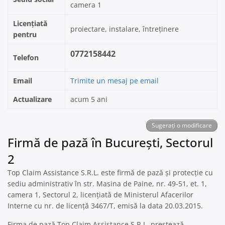
camera 1
Licențiată
proiectare, instalare, întreținere
pentru
0772158442
Telefon
Email
Trimite un mesaj pe email
Actualizare
acum 5 ani
Sugerați o modificare
Firmă de pază în București, Sectorul
2
Top Claim Assistance S.R.L. este firmă de pază și protecție cu
sediu administrativ în str. Masina de Paine, nr. 49-51, et. 1,
camera 1, Sectorul 2, licențiată de Ministerul Afacerilor
Interne cu nr. de licență 3467/T, emisă la data 20.03.2015.
Firma de pază Top Claim Assistance S.R.L. prestează