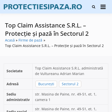
Skip
Firme de
to
Protecți
protecție și
content
și pază
pază, instalare
sisteme de
Top Claim Assistance S.R.L. –
alarmare și
evaluatori de
Protecție și pază în Sectorul 2
securitate
Acasă
Firme de pază
Top Claim Assistance S.R.L. – Protecție și pază în Sectorul 2
Top Claim Assistance S.R.L. administrată
Societate
de Vultureanu Adrian Marian
Adresă
București
Sectorul 2
Sediu
str. Masina de Paine, nr. 49-51, et. 1,
administrativ
camera 1
str. Masina de Paine, nr. 49-51, et. 1,
Sediu social