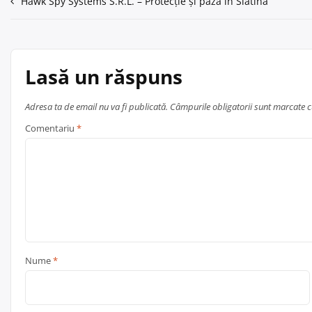
Navigare
Hawk Spy Systems S.R.L. – Protecție și pază în Slatina
în
articole
Lasă un răspuns
Adresa ta de email nu va fi publicată.
Câmpurile obligatorii sunt marcate 
Comentariu
*
Nume
*