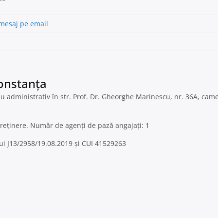
 mesaj pe email
Constanța
u administrativ în str. Prof. Dr. Gheorghe Marinescu, nr. 36A, camer
treținere. Număr de agenți de pază angajați: 1
lui J13/2958/19.08.2019 și CUI 41529263