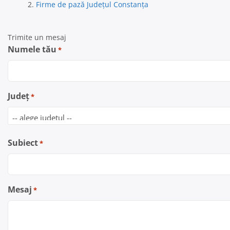
Firme de pază Județul Constanța
Trimite un mesaj
Numele tău
*
Județ
*
Subiect
*
Mesaj
*