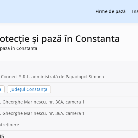
Firme de pază
In
cție și pază, instalare sisteme de alarmare și evaluatori de securit
cție și pază
otecție și pază în Constanta
i pază în Constanta
 Connect S.R.L. administrată de Papadopol Simona
a
Județul Constanța
Dr. Gheorghe Marinescu, nr. 36A, camera 1
Dr. Gheorghe Marinescu, nr. 36A, camera 1
ntreținere
45