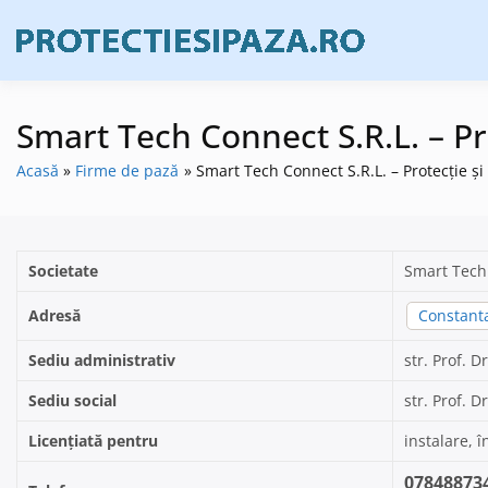
Skip
to
Firme de prote
Prote
content
Smart Tech Connect S.R.L. – Pr
Acasă
Firme de pază
Smart Tech Connect S.R.L. – Protecție ș
Societate
Smart Tech
Adresă
Constant
Sediu administrativ
str. Prof. 
Sediu social
str. Prof. 
Licențiată pentru
instalare, î
07848873