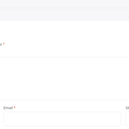
cu
*
Email
*
S