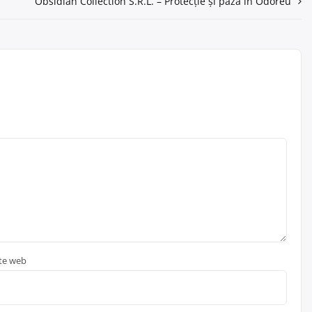
Obsidian Collection S.R.L. – Protecție și pază în Odoreu
ite web