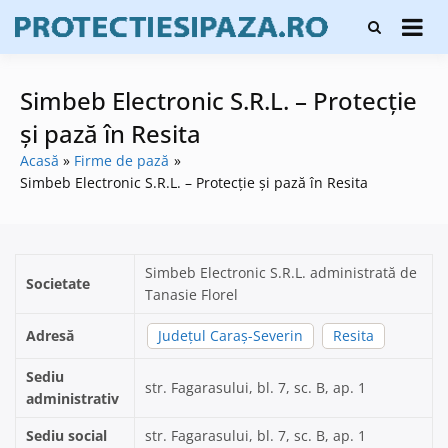
Skip
Firme de
to
Protecți
protecție și
content
și pază
pază, instalare
sisteme de
Simbeb Electronic S.R.L. – Protecție
alarmare și
evaluatori de
și pază în Resita
securitate
Acasă
Firme de pază
Simbeb Electronic S.R.L. – Protecție și pază în Resita
Simbeb Electronic S.R.L. administrată de
Societate
Tanasie Florel
Adresă
Județul Caraș-Severin
Resita
Sediu
str. Fagarasului, bl. 7, sc. B, ap. 1
administrativ
Sediu social
str. Fagarasului, bl. 7, sc. B, ap. 1