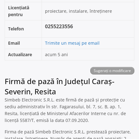
Licențiată
proiectare, instalare, întreținere
pentru
0255223556
Telefon
Email
Trimite un mesaj pe email
Actualizare
acum 5 ani
Sugerați o modificare
Firmă de pază în Județul Caraș-
Severin, Resita
Simbeb Electronic S.R.L. este firmă de pază și protecție cu
sediu administrativ în str. Fagarasului, bl. 7, sc. B, ap. 1,
Resita, licențiată de Ministerul Afacerilor Interne cu nr. de
licență 5587/T, emisă la data 07.09.2020.
Firma de pază Simbeb Electronic S.R.L. prestează proiectare,
instalare, întreținere. Număr de agenți de pază angajați: 2