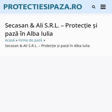
Skip
Firme de
to
Protecți
protecție și
content
și pază
pază, instalare
sisteme de
Secasan & Ali S.R.L. – Protecție și
alarmare și
evaluatori de
pază în Alba Iulia
securitate
Acasă
Firme de pază
Secasan & Ali S.R.L. – Protecție și pază în Alba Iulia