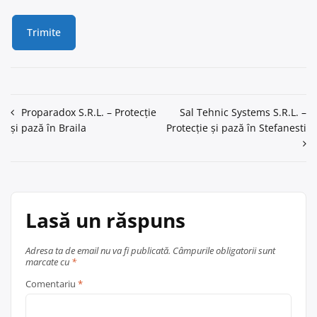
Navigare
Proparadox S.R.L. – Protecție
Sal Tehnic Systems S.R.L. –
și pază în Braila
Protecție și pază în Stefanesti
în
articole
Lasă un răspuns
Adresa ta de email nu va fi publicată.
Câmpurile obligatorii sunt
marcate cu
*
Comentariu
*