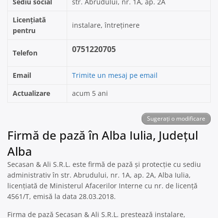
Sediu social
str. Abrudului, nr. 1A, ap. 2A
Licențiată
instalare, întreținere
pentru
0751220705
Telefon
Email
Trimite un mesaj pe email
Actualizare
acum 5 ani
Sugerați o modificare
Firmă de pază în Alba Iulia, Județul
Alba
Secasan & Ali S.R.L. este firmă de pază și protecție cu sediu
administrativ în str. Abrudului, nr. 1A, ap. 2A, Alba Iulia,
licențiată de Ministerul Afacerilor Interne cu nr. de licență
4561/T, emisă la data 28.03.2018.
Firma de pază Secasan & Ali S.R.L. prestează instalare,