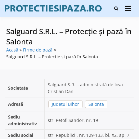
Skip
Firme de
to
Protecți
protecție și
content
și pază
pază, instalare
sisteme de
Salguard S.R.L. – Protecție și pază în
alarmare și
evaluatori de
Salonta
securitate
Acasă
Firme de pază
Salguard S.R.L. – Protecție și pază în Salonta
Salguard S.R.L. administrată de Iova
Societate
Cristian Dan
Adresă
Județul Bihor
Salonta
Sediu
str. Petofi Sandor, nr. 19
administrativ
Sediu social
str. Republicii, nr. 129-133, bl. X2, ap. 7