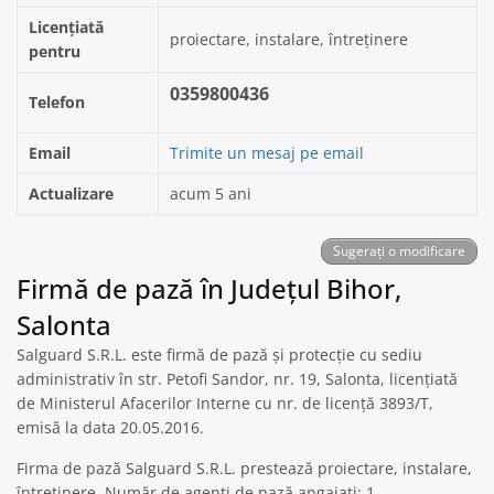
Licențiată
proiectare, instalare, întreținere
pentru
0359800436
Telefon
Email
Trimite un mesaj pe email
Actualizare
acum 5 ani
Sugerați o modificare
Firmă de pază în Județul Bihor,
Salonta
Salguard S.R.L. este firmă de pază și protecție cu sediu
administrativ în str. Petofi Sandor, nr. 19, Salonta, licențiată
de Ministerul Afacerilor Interne cu nr. de licență 3893/T,
emisă la data 20.05.2016.
Firma de pază Salguard S.R.L. prestează proiectare, instalare,
întreținere. Număr de agenți de pază angajați: 1