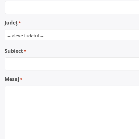
Județ
*
Subiect
*
Mesaj
*