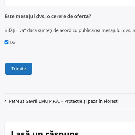
Este mesajul dvs. o cerere de oferta?
Bifați "Da" dacă sunteți de acord cu publicarea mesajului dvs. în 
Da
Navigare
Petreus Gavril Liviu P.F.A. – Protecție și pază în Floresti
în
articole
Lasă un răspuns