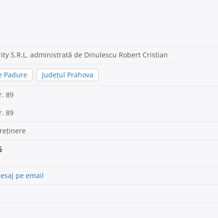
ity S.R.L. administrată de Dinulescu Robert Cristian
de Padure
Județul Prahova
r. 89
r. 89
treținere
6
esaj pe email