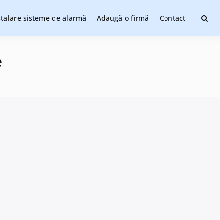
stalare sisteme de alarmă
Adaugă o firmă
Contact
ate
e