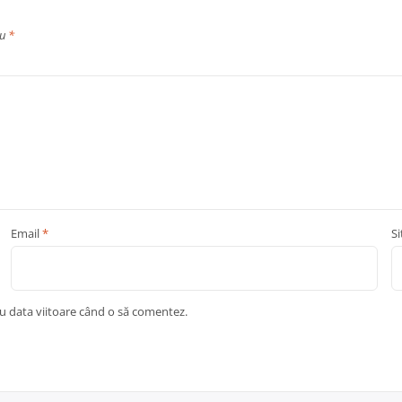
cu
*
Email
*
S
ru data viitoare când o să comentez.