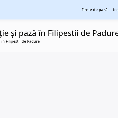
Firme de pază
In
cție și pază, instalare sisteme de alarmare și evaluatori de securit
cție și pază
ie și pază în Filipestii de Padur
 în Filipestii de Padure