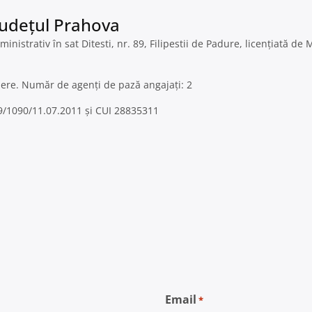
 Județul Prahova
inistrativ în sat Ditesti, nr. 89, Filipestii de Padure, licențiată de 
inere. Număr de agenți de pază angajați: 2
J29/1090/11.07.2011 și CUI 28835311
Email
*