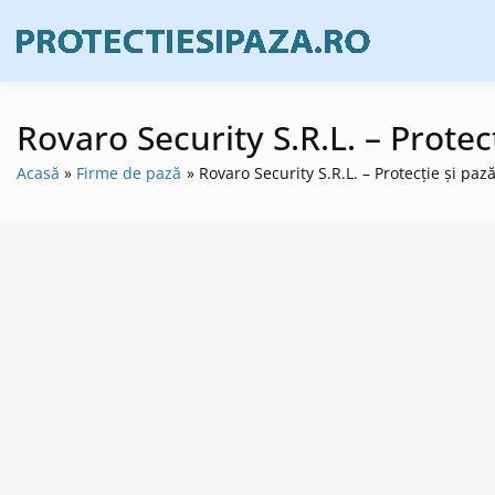
Skip
to
Firme de prote
Prote
content
Rovaro Security S.R.L. – Protecț
Acasă
Firme de pază
Rovaro Security S.R.L. – Protecție și pază