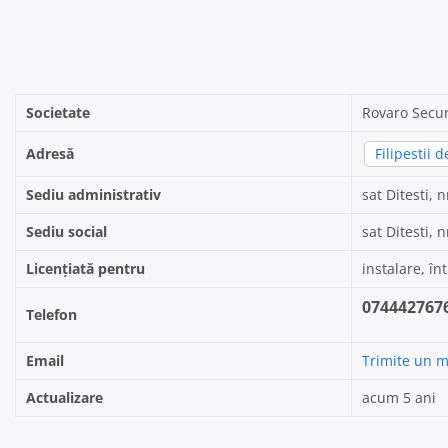
Societate
Rovaro Secur
Adresă
Filipestii 
Sediu administrativ
sat Ditesti, n
Sediu social
sat Ditesti, n
Licențiată pentru
instalare, în
074442767
Telefon
Email
Trimite un m
Actualizare
acum 5 ani