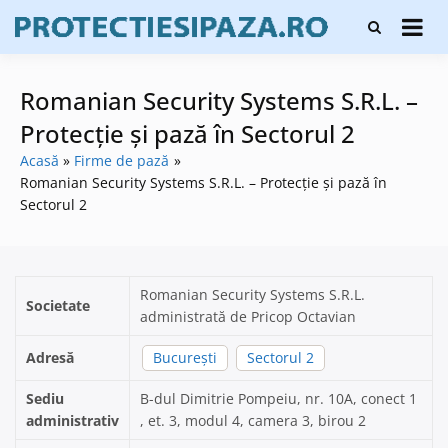
Skip
Firme de
to
Protecți
protecție și
content
și pază
pază, instalare
sisteme de
Romanian Security Systems S.R.L. –
alarmare și
evaluatori de
Protecție și pază în Sectorul 2
securitate
Acasă
Firme de pază
Romanian Security Systems S.R.L. – Protecție și pază în
Sectorul 2
Romanian Security Systems S.R.L.
Societate
administrată de Pricop Octavian
Adresă
București
Sectorul 2
Sediu
B-dul Dimitrie Pompeiu, nr. 10A, conect 1
administrativ
, et. 3, modul 4, camera 3, birou 2