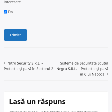
interesate.
Da
Navigare
Nitro Security S.R.L. –
Sisteme de Securitate Scutul
Protecție și pază în Sectorul 2
Negru S.R.L. – Protecție și pază
în
în Cluj Napoca
articole
Lasă un răspuns