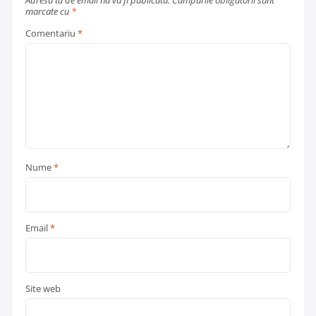
Adresa ta de email nu va fi publicată.
Câmpurile obligatorii sunt
marcate cu
*
Comentariu
*
Nume
*
Email
*
Site web