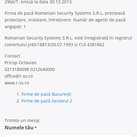
2966/T, emisă la data 30.12.2013.
Firma de pază Romanian Security Systems S.R.L. prestează
proiectare, instalare, întreținere. Număr de agenți de pază
angajați: 1
Romanian Security Systems S.R.L. este înregistrată în registrul
comerțului J/40/18813/20.07.1993 și CUI 4381862
Contact
Pricop Octavian
0213180098 0212640000
office@r-ss.ro
www.r-ss.ro
Firme de pază București
Firme de pază Sectorul 2
Trimite un mesaj
Numele tău
*