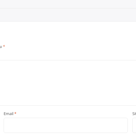
cu
*
Email
*
S