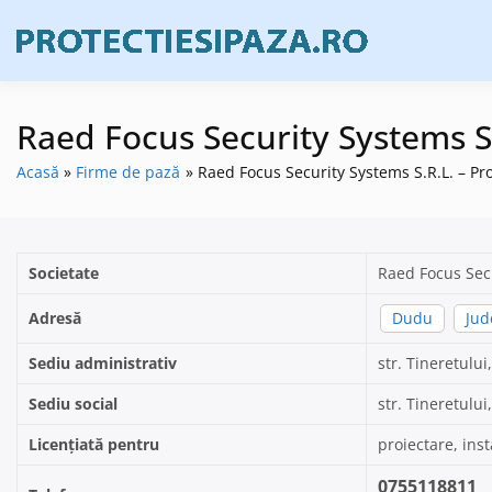
Skip
to
Firme de prote
Prote
content
Raed Focus Security Systems S.
Acasă
Firme de pază
Raed Focus Security Systems S.R.L. – Pr
Societate
Raed Focus Sec
Adresă
Dudu
Jud
Sediu administrativ
str. Tineretului,
Sediu social
str. Tineretului,
Licențiată pentru
proiectare, inst
0755118811