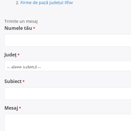
Firme de pază Județul Ilfov
Trimite un mesaj
Numele tău
*
Județ
*
Subiect
*
Mesaj
*