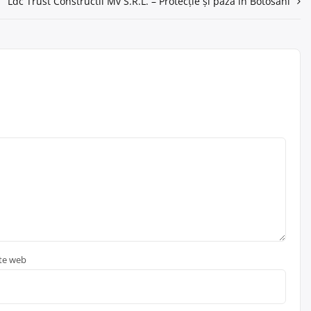
Ldc Trust Constructii Mv S.R.L. – Protecție și pază în Botosani
ite web