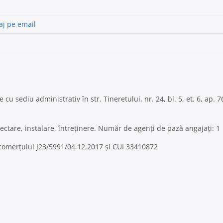
aj pe email
cu sediu administrativ în str. Tineretului, nr. 24, bl. 5, et. 6, ap. 
ctare, instalare, întreținere. Număr de agenți de pază angajați: 1
l comerțului J23/5991/04.12.2017 și CUI 33410872