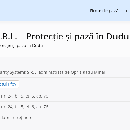
Firme de pază
In
cție și pază, instalare sisteme de alarmare și evaluatori de securit
cție și pază
R.L. – Protecție și pază în Dudu
otecție și pază în Dudu
urity Systems S.R.L. administrată de Opris Radu Mihai
ețul Ilfov
 nr. 24, bl. 5, et. 6, ap. 76
 nr. 24, bl. 5, et. 6, ap. 76
alare, întreținere