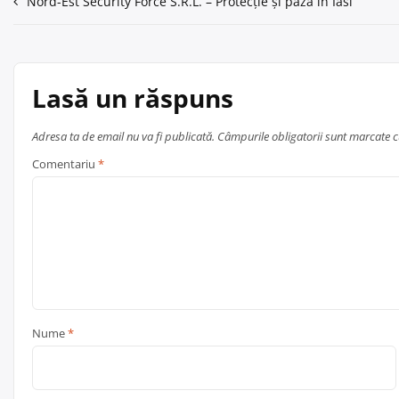
Navigare
Nord-Est Security Force S.R.L. – Protecție și pază în Iasi
în
articole
Lasă un răspuns
Adresa ta de email nu va fi publicată.
Câmpurile obligatorii sunt marcate 
Comentariu
*
Nume
*