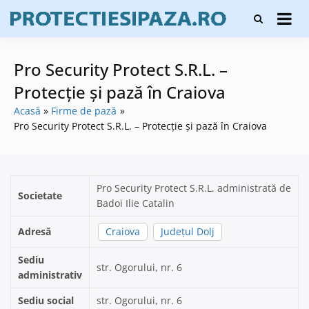
Skip
Firme de
to
Protecți
protecție și
content
și pază
pază, instalare
sisteme de
Pro Security Protect S.R.L. –
alarmare și
evaluatori de
Protecție și pază în Craiova
securitate
Acasă
Firme de pază
Pro Security Protect S.R.L. – Protecție și pază în Craiova
Pro Security Protect S.R.L. administrată de
Societate
Badoi Ilie Catalin
Adresă
Craiova
Județul Dolj
Sediu
str. Ogorului, nr. 6
administrativ
Sediu social
str. Ogorului, nr. 6