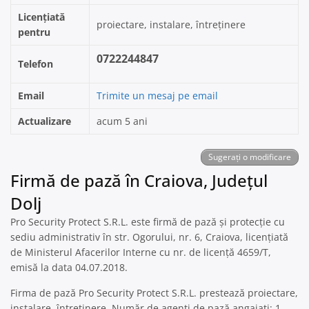
Licențiată
proiectare, instalare, întreținere
pentru
0722244847
Telefon
Email
Trimite un mesaj pe email
Actualizare
acum 5 ani
Sugerați o modificare
Firmă de pază în Craiova, Județul
Dolj
Pro Security Protect S.R.L. este firmă de pază și protecție cu
sediu administrativ în str. Ogorului, nr. 6, Craiova, licențiată
de Ministerul Afacerilor Interne cu nr. de licență 4659/T,
emisă la data 04.07.2018.
Firma de pază Pro Security Protect S.R.L. prestează proiectare,
instalare, întreținere. Număr de agenți de pază angajați: 1