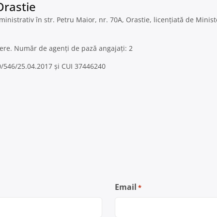
Orastie
ministrativ în str. Petru Maior, nr. 70A, Orastie, licențiată de Minis
inere. Număr de agenți de pază angajați: 2
J20/546/25.04.2017 și CUI 37446240
Email
*