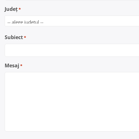
Județ
*
Subiect
*
Mesaj
*