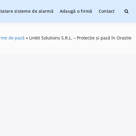
stalare sisteme de alarmă
Adaugă o firmă
Contact
ate
irme de pază
Linkit Solutions S.R.L. – Protecție și pază în Orastie