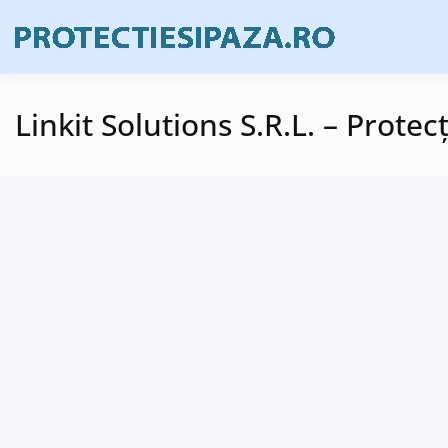
Skip
to
Firme de prote
Prote
content
Linkit Solutions S.R.L. – Protec