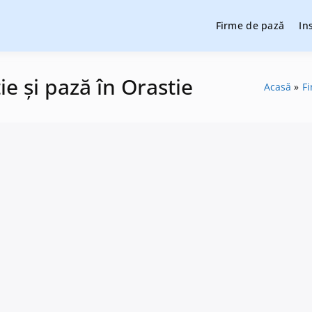
Firme de pază
In
cție și pază, instalare sisteme de alarmare și evaluatori de securit
cție și pază
ție și pază în Orastie
Acasă
F