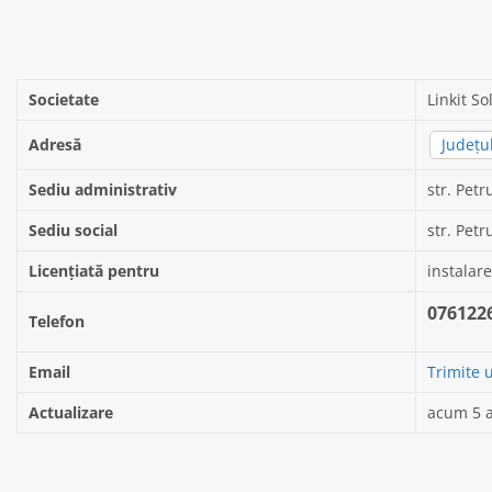
Societate
Linkit So
Adresă
Județu
Sediu administrativ
str. Petr
Sediu social
str. Petr
Licențiată pentru
instalare
076122
Telefon
Email
Trimite 
Actualizare
acum 5 