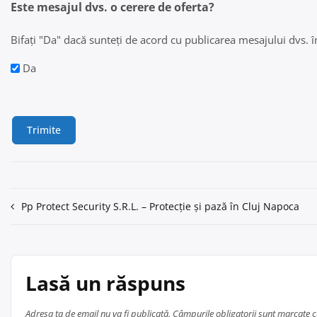
Este mesajul dvs. o cerere de oferta?
Bifați "Da" dacă sunteți de acord cu publicarea mesajului dvs. în 
Da
Navigare
Pp Protect Security S.R.L. – Protecție și pază în Cluj Napoca
în
articole
Lasă un răspuns
Adresa ta de email nu va fi publicată.
Câmpurile obligatorii sunt marcate 