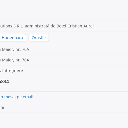
lutions S.R.L. administrată de Botei Cristian Aurel
l Hunedoara
Orastie
u Maior, nr. 70A
u Maior, nr. 70A
, întreținere
6834
un mesaj pe email
ani