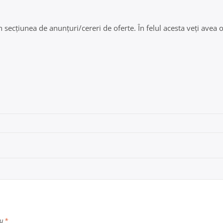
secțiunea de anunțuri/cereri de oferte. În felul acesta veți avea oc
cu
*