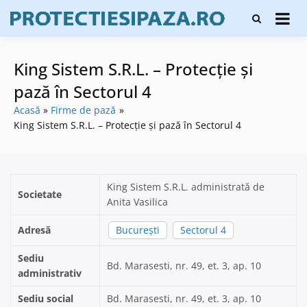
Skip
Firme de
to
Protecți
protecție și
content
și pază
pază, instalare
sisteme de
King Sistem S.R.L. – Protecție și
alarmare și
evaluatori de
pază în Sectorul 4
securitate
Acasă
Firme de pază
King Sistem S.R.L. – Protecție și pază în Sectorul 4
King Sistem S.R.L. administrată de
Societate
Anita Vasilica
Adresă
București
Sectorul 4
Sediu
Bd. Marasesti, nr. 49, et. 3, ap. 10
administrativ
Sediu social
Bd. Marasesti, nr. 49, et. 3, ap. 10