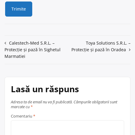
Navigare
Calestech-Med S.R.L. –
Toya Solutions S.R.L. –
Protecție și pază în Sighetul
Protecție și pază în Oradea
în
Marmatiei
articole
Lasă un răspuns
Adresa ta de email nu va fi publicată.
Câmpurile obligatorii sunt
marcate cu
*
Comentariu
*