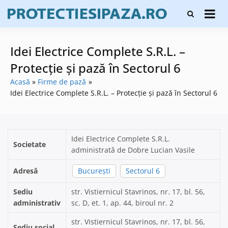
Skip
Firme de
to
Protecți
protecție și
content
și pază
pază, instalare
sisteme de
Idei Electrice Complete S.R.L. –
alarmare și
evaluatori de
Protecție și pază în Sectorul 6
securitate
Acasă
Firme de pază
Idei Electrice Complete S.R.L. – Protecție și pază în Sectorul 6
Idei Electrice Complete S.R.L.
Societate
administrată de Dobre Lucian Vasile
Adresă
București
Sectorul 6
Sediu
str. Vistiernicul Stavrinos, nr. 17, bl. 56,
administrativ
sc. D, et. 1, ap. 44, biroul nr. 2
str. Vistiernicul Stavrinos, nr. 17, bl. 56,
Sediu social