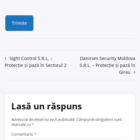
Navigare
Sight Control S.R.L. –
Danirom Security Moldova
Protecție și pază în Sectorul 2
S.R.L. – Protecție și pază în
în
Girau
articole
Lasă un răspuns
Adresa ta de email nu va fi publicată.
Câmpurile obligatorii sunt
marcate cu
*
Comentariu
*