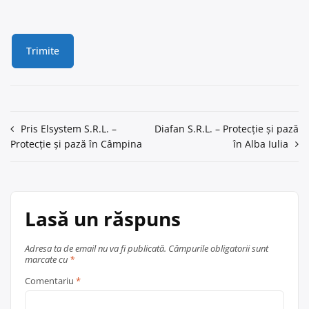
Navigare
Pris Elsystem S.R.L. –
Diafan S.R.L. – Protecție și pază
Protecție și pază în Câmpina
în Alba Iulia
în
articole
Lasă un răspuns
Adresa ta de email nu va fi publicată.
Câmpurile obligatorii sunt
marcate cu
*
Comentariu
*