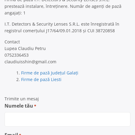
prestează instalare, întreținere. Număr de agenți de pază
angajați: 1
I.T. Detectors & Security Lenses S.R.L. este înregistrată în
registrul comerțului J17/64/09.01.2018 și CUI 38720858
Contact
Lupea Claudiu Petru
0752336453
claudiuisshin@gmail.com
Firme de pază Județul Galați
Firme de pază Liesti
Trimite un mesaj
Numele tău
*