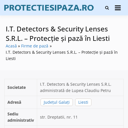
Skip
Firme de
to
Protecți
protecție și
content
și pază
pază, instalare
sisteme de
I.T. Detectors & Security Lenses
alarmare și
evaluatori de
S.R.L. – Protecție și pază în Liesti
securitate
Acasă
Firme de pază
I.T. Detectors & Security Lenses S.R.L. – Protecție și pază în
Liesti
I.T. Detectors & Security Lenses S.R.L.
Societate
administrată de Lupea Claudiu Petru
Adresă
Județul Galați
Liesti
Sediu
str. Dreptatii, nr. 11
administrativ