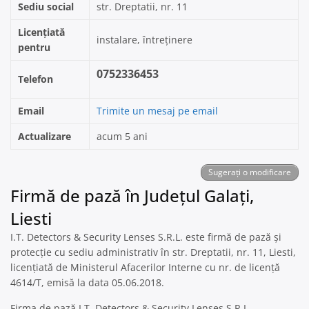
Sediu social
str. Dreptatii, nr. 11
Licențiată
instalare, întreținere
pentru
0752336453
Telefon
Email
Trimite un mesaj pe email
Actualizare
acum 5 ani
Sugerați o modificare
Firmă de pază în Județul Galați,
Liesti
I.T. Detectors & Security Lenses S.R.L. este firmă de pază și
protecție cu sediu administrativ în str. Dreptatii, nr. 11, Liesti,
licențiată de Ministerul Afacerilor Interne cu nr. de licență
4614/T, emisă la data 05.06.2018.
Firma de pază I.T. Detectors & Security Lenses S.R.L.