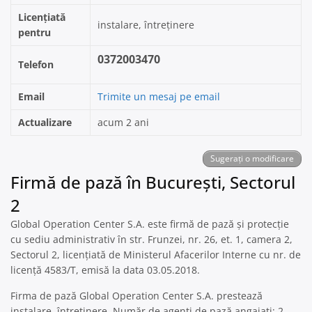
Licențiată
instalare, întreținere
pentru
0372003470
Telefon
Email
Trimite un mesaj pe email
Actualizare
acum 2 ani
Sugerați o modificare
Firmă de pază în București, Sectorul
2
Global Operation Center S.A. este firmă de pază și protecție
cu sediu administrativ în str. Frunzei, nr. 26, et. 1, camera 2,
Sectorul 2, licențiată de Ministerul Afacerilor Interne cu nr. de
licență 4583/T, emisă la data 03.05.2018.
Firma de pază Global Operation Center S.A. prestează
instalare, întreținere. Număr de agenți de pază angajați: 2