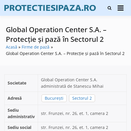
Skip
Firme de
to
Protecți
protecție și
content
și pază
pază, instalare
sisteme de
Global Operation Center S.A. –
alarmare și
evaluatori de
Protecție și pază în Sectorul 2
securitate
Acasă
Firme de pază
Global Operation Center S.A. – Protecție și pază în Sectorul 2
Global Operation Center S.A.
Societate
administrată de Stanescu Mihai
Adresă
București
Sectorul 2
Sediu
str. Frunzei, nr. 26, et. 1, camera 2
administrativ
Sediu social
str. Frunzei, nr. 26, et. 1, camera 2