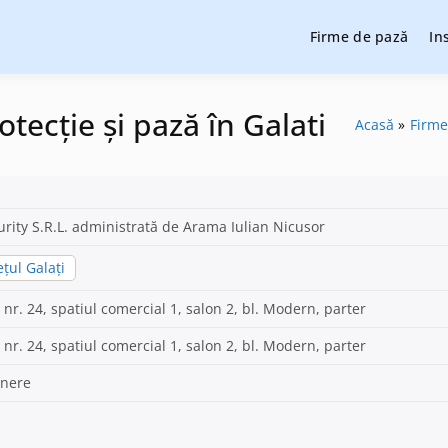
Firme de pază
In
cție și pază, instalare sisteme de alarmare și evaluatori de securit
cție și pază
otecție și pază în Galati
Acasă
Firme
urity S.R.L. administrată de Arama Iulian Nicusor
țul Galați
nr. 24, spatiul comercial 1, salon 2, bl. Modern, parter
nr. 24, spatiul comercial 1, salon 2, bl. Modern, parter
inere