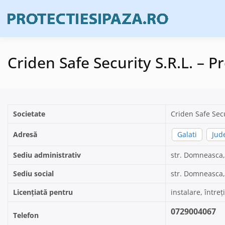
Skip
to
Firme de prote
Prote
content
Criden Safe Security S.R.L. – Pr
Societate
Criden Safe Sec
Adresă
Galati
Jude
Sediu administrativ
str. Domneasca, 
Sediu social
str. Domneasca, 
Licențiată pentru
instalare, întreț
0729004067
Telefon