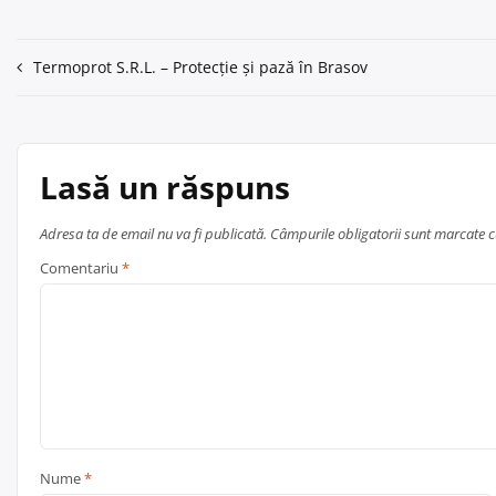
Navigare
Termoprot S.R.L. – Protecție și pază în Brasov
în
articole
Lasă un răspuns
Adresa ta de email nu va fi publicată.
Câmpurile obligatorii sunt marcate 
Comentariu
*
Nume
*