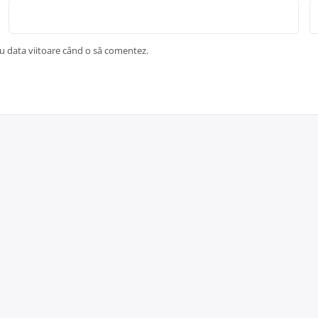
ru data viitoare când o să comentez.
Copyright © 2026 Protecție și pază
Politica de confidențialitate