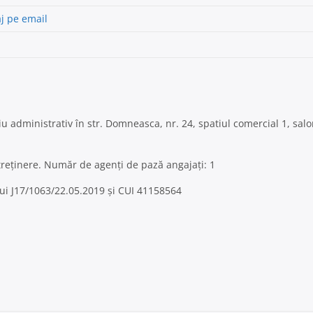
j pe email
iu administrativ în str. Domneasca, nr. 24, spatiul comercial 1, salon
ntreținere. Număr de agenți de pază angajați: 1
ului J17/1063/22.05.2019 și CUI 41158564