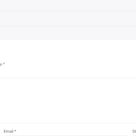
cu
*
Email
*
S