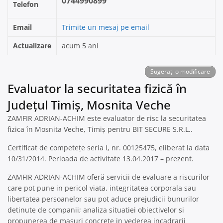
0744990899
Telefon
Email
Trimite un mesaj pe email
Actualizare
acum 5 ani
Sugerați o modificare
Evaluator la securitatea fizică în
Județul Timiș, Mosnita Veche
ZAMFIR ADRIAN-ACHIM este evaluator de risc la securitatea
fizica în Mosnita Veche, Timiș pentru BIT SECURE S.R.L..
Certificat de competețe seria I, nr. 00125475, eliberat la data
10/31/2014. Perioada de activitate 13.04.2017 – prezent.
ZAMFIR ADRIAN-ACHIM oferă servicii de evaluare a riscurilor
care pot pune in pericol viata, integritatea corporala sau
libertatea persoanelor sau pot aduce prejudicii bunurilor
detinute de companii; analiza situatiei obiectivelor si
propunerea de masuri concrete in vederea incadrarii