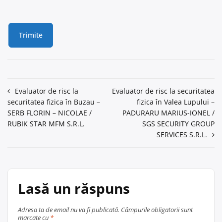
Navigare
Evaluator de risc la
Evaluator de risc la securitatea
securitatea fizica în Buzau –
fizica în Valea Lupului –
în
SERB FLORIN – NICOLAE /
PADURARU MARIUS-IONEL /
articole
RUBIK STAR MFM S.R.L.
SGS SECURITY GROUP
SERVICES S.R.L.
Lasă un răspuns
Adresa ta de email nu va fi publicată.
Câmpurile obligatorii sunt
marcate cu
*