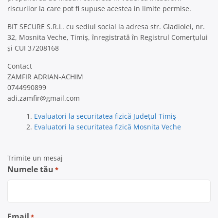
riscurilor la care pot fi supuse acestea in limite permise.
BIT SECURE S.R.L. cu sediul social la adresa str. Gladiolei, nr.
32, Mosnita Veche, Timiș, înregistrată în Registrul Comerțului
și CUI 37208168
Contact
ZAMFIR ADRIAN-ACHIM
0744990899
adi.zamfir@gmail.com
Evaluatori la securitatea fizică Județul Timiș
Evaluatori la securitatea fizică Mosnita Veche
Trimite un mesaj
Numele tău
*
Email
*