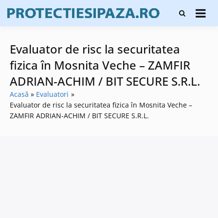
Skip
Firme de
to
Protecți
protecție și
content
și pază
pază, instalare
sisteme de
Evaluator de risc la securitatea
alarmare și
evaluatori de
fizica în Mosnita Veche – ZAMFIR
securitate
ADRIAN-ACHIM / BIT SECURE S.R.L.
Acasă
Evaluatori
Evaluator de risc la securitatea fizica în Mosnita Veche –
ZAMFIR ADRIAN-ACHIM / BIT SECURE S.R.L.