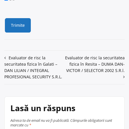
Navigare
Evaluator de risc la
Evaluator de risc la securitatea
securitatea fizica în Galati –
fizica în Resita – DUMA DAN-
în
DAN LILIAN / INTEGRAL
VICTOR / SELECTOR 2002 S.R.l.
articole
PROFESIONAL SECURITY S.R.L.
Lasă un răspuns
Adresa ta de email nu va fi publicată.
Câmpurile obligatorii sunt
marcate cu
*