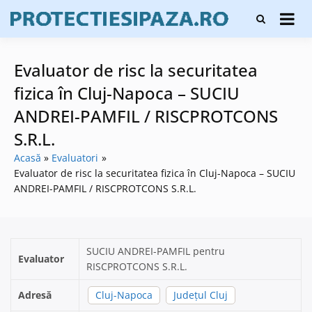
Skip
Firme de
to
Protecți
protecție și
content
și pază
pază, instalare
sisteme de
Evaluator de risc la securitatea
alarmare și
evaluatori de
fizica în Cluj-Napoca – SUCIU
securitate
ANDREI-PAMFIL / RISCPROTCONS
S.R.L.
Acasă
Evaluatori
Evaluator de risc la securitatea fizica în Cluj-Napoca – SUCIU
ANDREI-PAMFIL / RISCPROTCONS S.R.L.
SUCIU ANDREI-PAMFIL pentru
Evaluator
RISCPROTCONS S.R.L.
Adresă
Cluj-Napoca
Județul Cluj