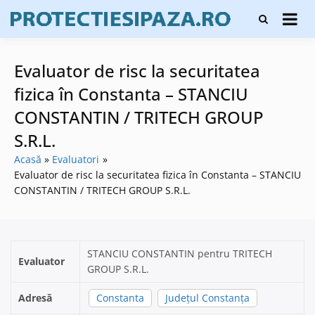
Skip
Firme de
to
Protecți
protecție și
content
și pază
pază, instalare
sisteme de
Evaluator de risc la securitatea
alarmare și
evaluatori de
fizica în Constanta – STANCIU
securitate
CONSTANTIN / TRITECH GROUP
S.R.L.
Acasă
Evaluatori
Evaluator de risc la securitatea fizica în Constanta – STANCIU
CONSTANTIN / TRITECH GROUP S.R.L.
STANCIU CONSTANTIN pentru TRITECH
Evaluator
GROUP S.R.L.
Adresă
Constanta
Județul Constanța