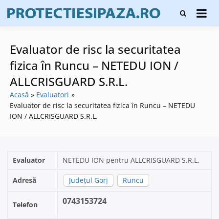
Skip
Firme de
to
Protecți
protecție și
content
și pază
pază, instalare
sisteme de
Evaluator de risc la securitatea
alarmare și
evaluatori de
fizica în Runcu – NETEDU ION /
securitate
ALLCRISGUARD S.R.L.
Acasă
Evaluatori
Evaluator de risc la securitatea fizica în Runcu – NETEDU
ION / ALLCRISGUARD S.R.L.
Evaluator
NETEDU ION pentru ALLCRISGUARD S.R.L.
Adresă
Județul Gorj
Runcu
0743153724
Telefon