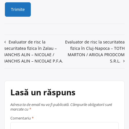
Navigare
Evaluator de risc la
Evaluator de risc la securitatea
securitatea fizica în Zalau –
fizica în Cluj-Napoca – TOTH
în
IANCHIS ALIN – NICOLAE /
MARTON / ARIOLA PRODCOM
articole
IANCHIS ALIN – NICOLAE P.F.A.
S.R.L.
Lasă un răspuns
Adresa ta de email nu va fi publicată.
Câmpurile obligatorii sunt
marcate cu
*
Comentariu
*