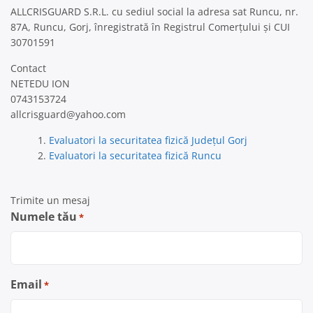
ALLCRISGUARD S.R.L. cu sediul social la adresa sat Runcu, nr.
87A, Runcu, Gorj, înregistrată în Registrul Comerțului și CUI
30701591
Contact
NETEDU ION
0743153724
allcrisguard@yahoo.com
Evaluatori la securitatea fizică Județul Gorj
Evaluatori la securitatea fizică Runcu
Trimite un mesaj
Numele tău
*
Email
*