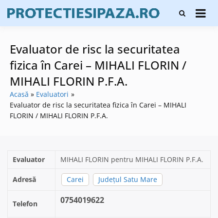
Skip
Firme de
to
Protecți
protecție și
content
și pază
pază, instalare
sisteme de
Evaluator de risc la securitatea
alarmare și
evaluatori de
fizica în Carei – MIHALI FLORIN /
securitate
MIHALI FLORIN P.F.A.
Acasă
Evaluatori
Evaluator de risc la securitatea fizica în Carei – MIHALI
FLORIN / MIHALI FLORIN P.F.A.
Evaluator
MIHALI FLORIN pentru MIHALI FLORIN P.F.A.
Adresă
Carei
Județul Satu Mare
0754019622
Telefon