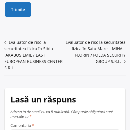
Navigare
Evaluator de risc la
Evaluator de risc la securitatea
securitatea fizica în Sibiu –
fizica în Satu Mare – MIHALI
în
IAKABOS EMIL / EAST
FLORIN / FOLDA SECURITY
articole
EUROPEAN BUSINESS CENTER
GROUP S.R.L.
S.R.L.
Lasă un răspuns
Adresa ta de email nu va fi publicată.
Câmpurile obligatorii sunt
marcate cu
*
Comentariu
*