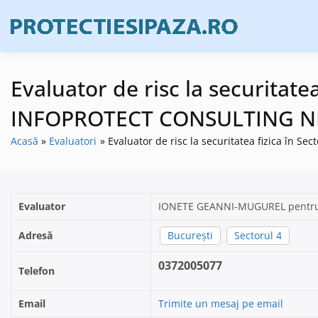
Skip
to
Firme de prote
Prote
content
Evaluator de risc la securitat
INFOPROTECT CONSULTING NE
Acasă
Evaluatori
Evaluator de risc la securitatea fizica î
Evaluator
IONETE GEANNI-MUGUREL pentr
Adresă
București
Sectorul 4
0372005077
Telefon
Email
Trimite un mesaj pe email