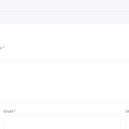
cu
*
Email
*
S