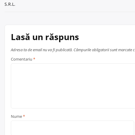
S.R.L.
în
articole
Lasă un răspuns
Adresa ta de email nu va fi publicată.
Câmpurile obligatorii sunt marcate 
Comentariu
*
Nume
*