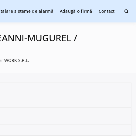
stalare sisteme de alarmă
Adaugă o firmă
Contact
ate
E GEANNI-MUGUREL /
NETWORK S.R.L.