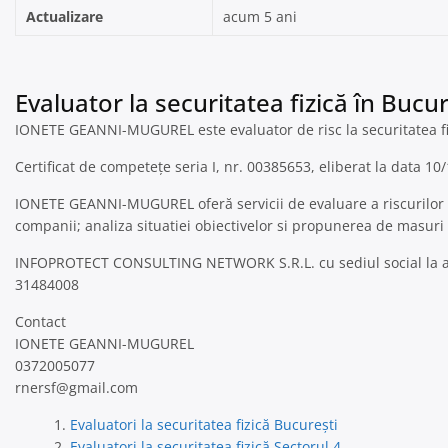
Actualizare
acum 5 ani
Evaluator la securitatea fizică în Bucur
IONETE GEANNI-MUGUREL este evaluator de risc la securitatea 
Certificat de competețe seria I, nr. 00385653, eliberat la data 10
IONETE GEANNI-MUGUREL oferă servicii de evaluare a riscurilor ca
companii; analiza situatiei obiectivelor si propunerea de masuri 
INFOPROTECT CONSULTING NETWORK S.R.L. cu sediul social la adresa 
31484008
Contact
IONETE GEANNI-MUGUREL
0372005077
rnersf@gmail.com
Evaluatori la securitatea fizică București
Evaluatori la securitatea fizică Sectorul 4