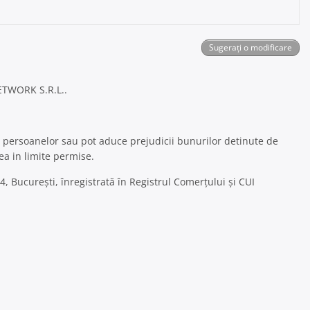
Sugerați o modificare
ETWORK S.R.L..
a persoanelor sau pot aduce prejudicii bunurilor detinute de
ea in limite permise.
, București, înregistrată în Registrul Comerțului și CUI