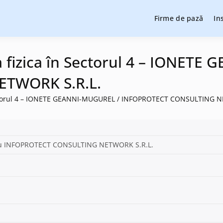
Firme de pază
In
cție și pază, instalare sisteme de alarmare și evaluatori de securit
cție și pază
ea fizica în Sectorul 4 – IONET
TWORK S.R.L.
n Sectorul 4 – IONETE GEANNI-MUGUREL / INFOPROTECT CONSULTING 
u INFOPROTECT CONSULTING NETWORK S.R.L.