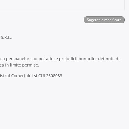
Sugerați o modificare
S.R.L..
tea persoanelor sau pot aduce prejudicii bunurilor detinute de
ea in limite permise.
gistrul Comerțului și CUI 2608033