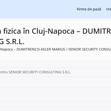
Firme de pază
In
cție și pază, instalare sisteme de alarmare și evaluatori de securit
cție și pază
tea fizica în Cluj-Napoca – DUM
 S.R.L.
n Cluj-Napoca – DUMITRENCO-KELER MARIUS / SENIOR SECURITY CONSU
tru SENIOR SECURITY CONSULTING S.R.L.