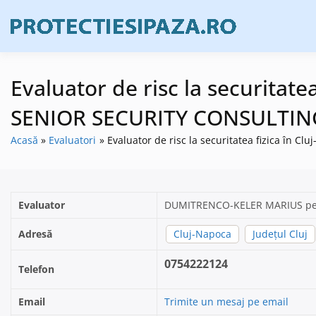
Skip
to
Firme de prote
Prote
content
Evaluator de risc la securita
SENIOR SECURITY CONSULTING
Acasă
Evaluatori
Evaluator de risc la securitatea fizica î
Evaluator
DUMITRENCO-KELER MARIUS pen
Adresă
Cluj-Napoca
Județul Cluj
0754222124
Telefon
Email
Trimite un mesaj pe email