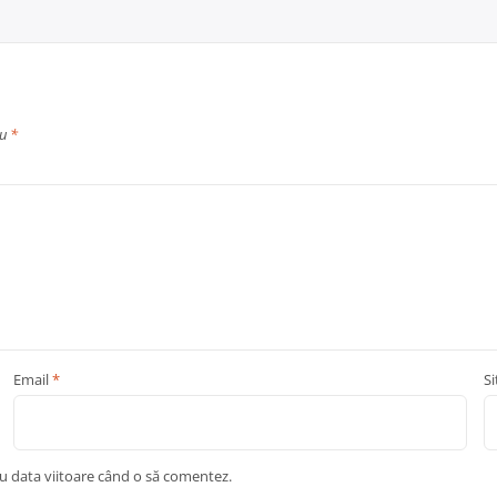
cu
*
Email
*
S
ru data viitoare când o să comentez.