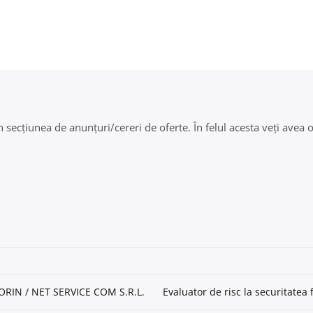
secțiunea de anunțuri/cereri de oferte. În felul acesta veți avea oc
 SORIN / NET SERVICE COM S.R.L.
Evaluator de risc la securitate