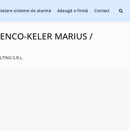
stalare sisteme de alarmă
Adaugă o firmă
Contact
ate
ITRENCO-KELER MARIUS /
LTING S.R.L.