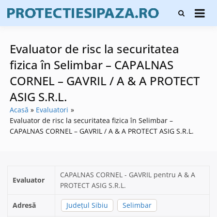
Skip
Firme de
to
Protecți
protecție și
content
și pază
pază, instalare
sisteme de
Evaluator de risc la securitatea
alarmare și
evaluatori de
fizica în Selimbar – CAPALNAS
securitate
CORNEL – GAVRIL / A & A PROTECT
ASIG S.R.L.
Acasă
Evaluatori
Evaluator de risc la securitatea fizica în Selimbar –
CAPALNAS CORNEL – GAVRIL / A & A PROTECT ASIG S.R.L.
CAPALNAS CORNEL - GAVRIL pentru A & A
Evaluator
PROTECT ASIG S.R.L.
Adresă
Județul Sibiu
Selimbar