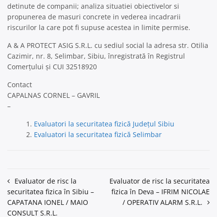
detinute de companii; analiza situatiei obiectivelor si
propunerea de masuri concrete in vederea incadrarii
riscurilor la care pot fi supuse acestea in limite permise.
A & A PROTECT ASIG S.R.L. cu sediul social la adresa str. Otilia
Cazimir, nr. 8, Selimbar, Sibiu, înregistrată în Registrul
Comerțului și CUI 32518920
Contact
CAPALNAS CORNEL – GAVRIL
–
Evaluatori la securitatea fizică Județul Sibiu
Evaluatori la securitatea fizică Selimbar
Navigare
Evaluator de risc la
Evaluator de risc la securitatea
securitatea fizica în Sibiu –
fizica în Deva – IFRIM NICOLAE
în
CAPATANA IONEL / MAIO
/ OPERATIV ALARM S.R.L.
articole
CONSULT S.R.L.