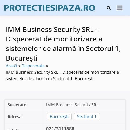
Skip
Firme de
to
Protecți
protecție și
content
și pază
pază, instalare
sisteme de
IMM Business Security SRL –
alarmare și
evaluatori de
Dispecerat de monitorizare a
securitate
sistemelor de alarmă în Sectorul 1,
București
Acasă
Dispecerate
IMM Business Security SRL – Dispecerat de monitorizare a
sistemelor de alarmă în Sectorul 1, București
Societate
IMM Business Security SRL
Adresă
București
Sectorul 1
021/3111888