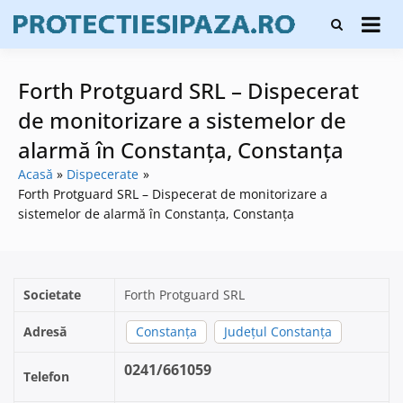
Skip
Firme de
to
Protecți
protecție și
content
și pază
pază, instalare
sisteme de
Forth Protguard SRL – Dispecerat
alarmare și
evaluatori de
de monitorizare a sistemelor de
securitate
alarmă în Constanţa, Constanța
Acasă
Dispecerate
Forth Protguard SRL – Dispecerat de monitorizare a
sistemelor de alarmă în Constanţa, Constanța
Societate
Forth Protguard SRL
Adresă
Constanţa
Județul Constanța
0241/661059
Telefon