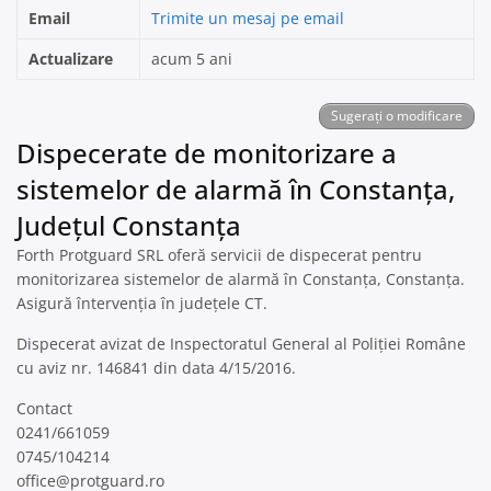
Email
Trimite un mesaj pe email
Actualizare
acum 5 ani
Sugerați o modificare
Dispecerate de monitorizare a
sistemelor de alarmă în Constanţa,
Județul Constanța
Forth Protguard SRL oferă servicii de dispecerat pentru
monitorizarea sistemelor de alarmă în Constanţa, Constanța.
Asigură întervenția în județele CT.
Dispecerat avizat de Inspectoratul General al Poliției Române
cu aviz nr. 146841 din data 4/15/2016.
Contact
0241/661059
0745/104214
office@protguard.ro