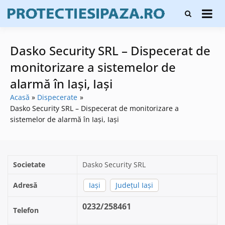
Skip
Firme de
to
Protecți
protecție și
content
și pază
pază, instalare
sisteme de
Dasko Security SRL – Dispecerat de
alarmare și
evaluatori de
monitorizare a sistemelor de
securitate
alarmă în Iaşi, Iași
Acasă
Dispecerate
Dasko Security SRL – Dispecerat de monitorizare a
sistemelor de alarmă în Iaşi, Iași
Societate
Dasko Security SRL
Adresă
Iaşi
Județul Iași
0232/258461
Telefon