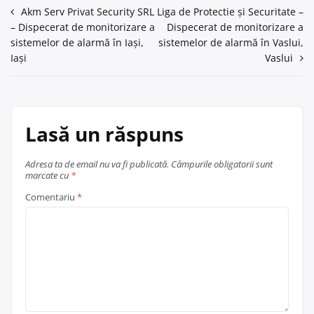
Navigare
Akm Serv Privat Security SRL
Liga de Protectie şi Securitate –
– Dispecerat de monitorizare a
Dispecerat de monitorizare a
în
sistemelor de alarmă în Iaşi,
sistemelor de alarmă în Vaslui,
articole
Iași
Vaslui
Lasă un răspuns
Adresa ta de email nu va fi publicată.
Câmpurile obligatorii sunt
marcate cu
*
Comentariu
*