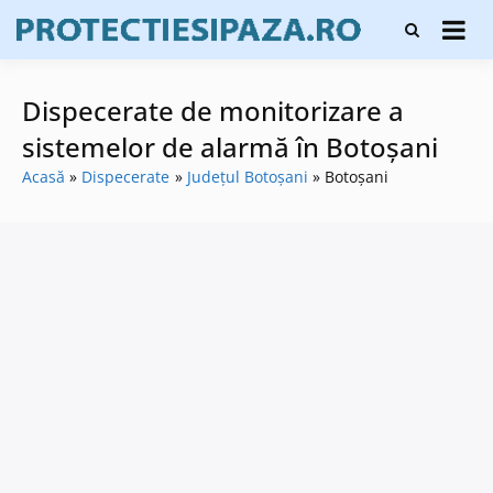
Skip
Firme de
to
Protecți
protecție și
content
și pază
pază, instalare
sisteme de
Dispecerate de monitorizare a
alarmare și
evaluatori de
sistemelor de alarmă în Botoşani
securitate
Acasă
Dispecerate
Județul Botoșani
Botoşani